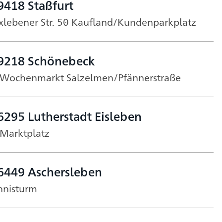
9418 Staßfurt
xlebener Str. 50 Kaufland/Kundenparkplatz
39218 Schönebeck
 Wochenmarkt Salzelmen/Pfännerstraße
6295 Lutherstadt Eisleben
 Marktplatz
6449 Aschersleben
nnisturm