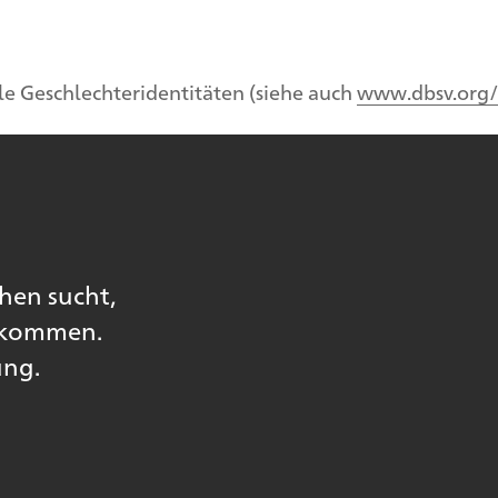
e Geschlechteridentitäten (siehe auch
www.dbsv.org/
hen sucht,
bekommen.
ung.