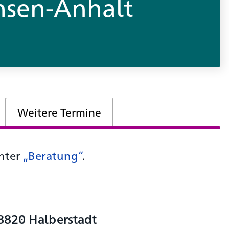
hsen-Anhalt
Weitere Termine
unter
„Beratung“
.
8820 Halberstadt