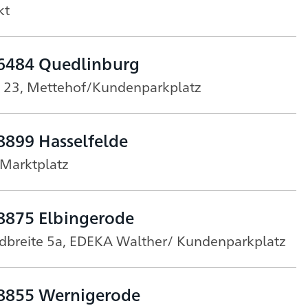
kt
06484 Quedlinburg
 23, Mettehof/Kundenparkplatz
8899 Hasselfelde
 Marktplatz
8875 Elbingerode
ldbreite 5a, EDEKA Walther/ Kundenparkplatz
38855 Wernigerode